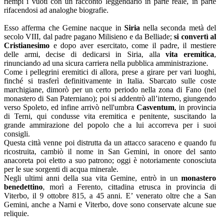
riempì i vuoti con un racconto leggendario in parte reale, in parte
rifacendosi ad analoghe biografie.
Esso afferma che Gemine nacque in
Siria
nella seconda metà del
secolo VIII, dal padre pagano Milisieno e da Belliade;
si convertì al
Cristianesimo
e dopo aver esercitato, come il padre, il mestiere
delle armi, decise di dedicarsi in Siria, alla
vita eremitica
,
rinunciando ad una sicura carriera nella pubblica amministrazione.
Come i pellegrini eremitici di allora, prese a girare per vari luoghi,
finché si trasferì definitivamente in Italia. Sbarcato sulle coste
marchigiane, dimorò per un certo periodo nella zona di Fano (nel
monastero di San Paterniano); poi si addentrò all’interno, giungendo
verso Spoleto, ed infine arrivò nell'umbra
Casventum
, in provincia
di Terni, qui condusse vita eremitica e penitente, suscitando la
grande ammirazione del popolo che a lui accorreva per i suoi
consigli.
Questa città venne poi distrutta da un attacco saraceno e quando fu
ricostruita, cambiò il nome in San Gemini, in onore del santo
anacoreta poi eletto a suo patrono; oggi è notoriamente conosciuta
per le sue sorgenti di acqua minerale.
Negli ultimi anni della sua vita Gemine, entrò in un
monastero
benedettino
, morì a Ferento, cittadina etrusca in provincia di
Viterbo, il 9 ottobre 815, a 45 anni. E’ venerato oltre che a San
Gemini, anche a Narni e Viterbo, dove sono conservate alcune sue
reliquie.