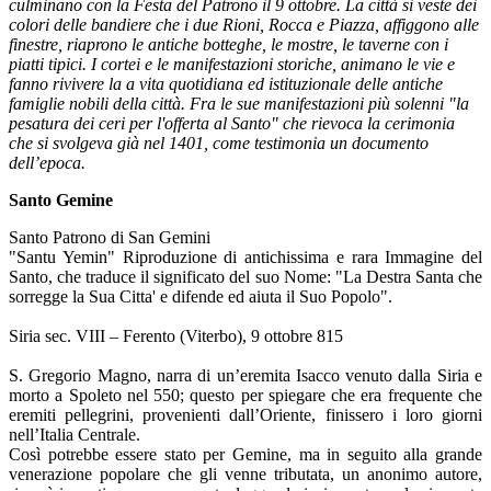
culminano con la Festa del Patrono il 9 ottobre. La città si veste dei
colori delle bandiere che i due Rioni, Rocca e Piazza, affiggono alle
finestre, riaprono le antiche botteghe, le mostre, le taverne con i
piatti tipici. I cortei e le manifestazioni storiche, animano le vie e
fanno rivivere la a vita quotidiana ed istituzionale delle antiche
famiglie nobili della città. Fra le sue manifestazioni più solenni "la
pesatura dei ceri per l'offerta al Santo" che rievoca la cerimonia
che si svolgeva già nel 1401, come testimonia un documento
dell’epoca.
Santo Gemine
Santo Patrono di San Gemini
"Santu Yemin" Riproduzione di antichissima e rara Immagine del
Santo, che traduce il significato del suo Nome: "La Destra Santa che
sorregge la Sua Citta' e difende ed aiuta il Suo Popolo".
Siria sec. VIII – Ferento (Viterbo), 9 ottobre 815
S. Gregorio Magno, narra di un’eremita Isacco venuto dalla Siria e
morto a Spoleto nel 550; questo per spiegare che era frequente che
eremiti pellegrini, provenienti dall’Oriente, finissero i loro giorni
nell’Italia Centrale.
Così potrebbe essere stato per Gemine, ma in seguito alla grande
venerazione popolare che gli venne tributata, un anonimo autore,